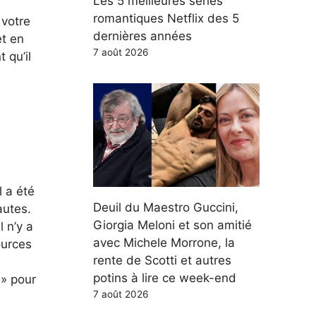
Les 5 meilleures séries
romantiques Netflix des 5
 votre
dernières années
et en
7 août 2026
 qu’il
l a été
Deuil du Maestro Guccini,
autes.
Giorgia Meloni et son amitié
l n’y a
avec Michele Morrone, la
ources
rente de Scotti et autres
potins à lire ce week-end
 » pour
7 août 2026