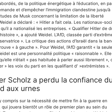
abordés, de la politique énergétique à l’éducation, en p
emande et d’empêcher l’immigration clandestine jusqu’à 
tudes de Musk concernant la limitation de la liberté
idel a déclaré : « Hitler a fait cela. Les nationaux-soci
u’il a nationalisé les entreprises. « Qualifier Hitler de d
histoire », a ajouté Weidel. L’AfD, classée parti d’extrêm
nservatrice ». La critique des actions d’Israël dans la ba
ouve « à gauche ». Pour Weidel, l’AfD garantit « la seul
del est une personnalité politique « raisonnable ». Elle
qu’elle n’était « pas habituée à parler aussi librement », 
 les voix du parti en les qualifiant d' »extrémistes ».
r Scholz a perdu la confiance d
nd aux urnes
 compris sur la nécessité de mettre fin à la guerre en
e, qui jouera bientôt un rôle de premier plan au sein du