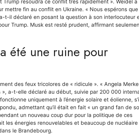
t Trump résoudra ce conflit très rapidement ». Weidel a
our mettre fin au conflit en Ukraine. « Nous espérons que
-t-il déclaré en posant la question à son interlocuteur 
 pour Trump. Musk est resté prudent, affirmant seulement
 a été une ruine pour
ement des feux tricolores de « ridicule ». « Angela Merke
s », a-t-elle déclaré au début, suivie par 200 000 intern
fonctionne uniquement à l’énergie solaire et éolienne, s’i
a répondu, admettant qu’il était en fait « un grand fan de s
ependant un nouveau coup dur pour la politique de ces
ait les énergies renouvelables et beaucoup de nucléaire
 dans le Brandebourg.