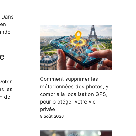
. Dans
ien
mande
le
Comment supprimer les
voter
métadonnées des photos, y
ns les
compris la localisation GPS,
en de
pour protéger votre vie
privée
8 août 2026