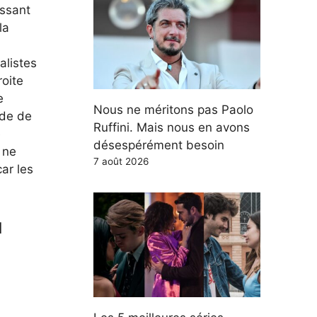
assant
la
alistes
roite
e
Nous ne méritons pas Paolo
nde de
Ruffini. Mais nous en avons
e
désespérément besoin
 ne
7 août 2026
car les
u