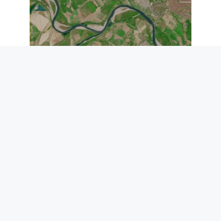
Le niveau du Pô n’a jamais été aussi bas
: la mer monte sur 25 km dans le Delta,
il y a une urgence de sécheresse
7 août 2026