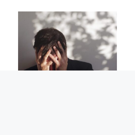
Suicides en Italie : 4 sur 5 sont des
hommes et les prisons sont l’un des
endroits les plus dangereux, selon les
données de l’ISTAT et de l’OMS
7 août 2026