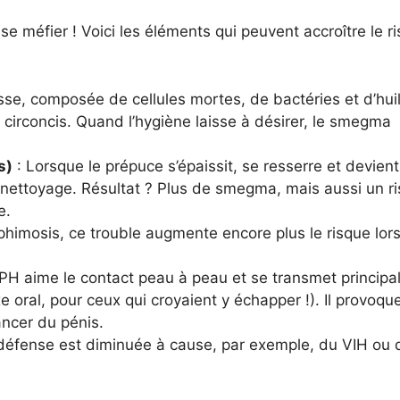
i se méfier ! Voici les éléments qui peuvent accroître le r
se, composée de cellules mortes, de bactéries et d’huil
circoncis. Quand l’hygiène laisse à désirer, le smegma
s)
: Lorsque le prépuce s’épaissit, se resserre et devient
u nettoyage. Résultat ? Plus de smegma, mais aussi un r
e.
mosis, ce trouble augmente encore plus le risque lorsq
PH aime le contact peau à peau et se transmet princip
xe oral, pour ceux qui croyaient y échapper !). Il provoqu
ancer du pénis.
 défense est diminuée à cause, par exemple, du VIH ou 