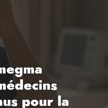
smegma
 médecins
nus pour la