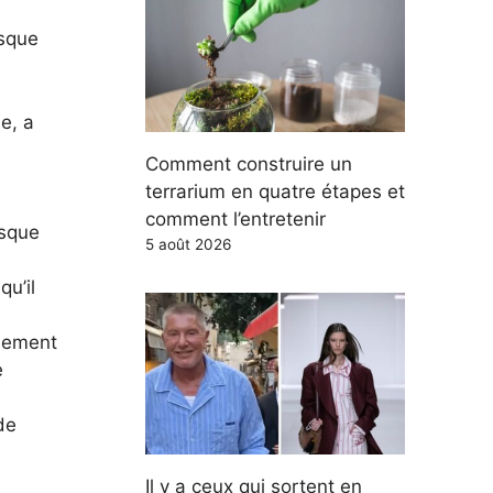
isque
e, a
Comment construire un
terrarium en quatre étapes et
comment l’entretenir
isque
5 août 2026
u’il
alement
e
de
Il y a ceux qui sortent en