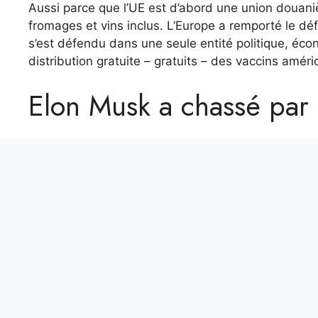
Aussi parce que l’UE est d’abord une union douaniè
fromages et vins inclus. L’Europe a remporté le déf
s’est défendu dans une seule entité politique, écon
distribution gratuite – gratuits – des vaccins améri
Elon Musk a chassé par 
Aller seul pour affronter le nouveau virus, tout au
Surtout maintenant qu’Elon Musk, sur lequel Meloni
Trump.
Trump, le narcissique et les p
Stirpe
J’imagine la déception des lecteurs non-Vax et de 
dans l’huile de ricin des fonctions que Trump fait
historique, le graphiste publié à ces heures par 