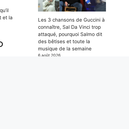
u’il
 et la
Les 3 chansons de Guccini à
connaître, Sal Da Vinci trop
attaqué, pourquoi Salmo dit
o
des bêtises et toute la
musique de la semaine
6 août 2026
i.
Donald
Parce qu’en mer, les
e,
distances se mesurent en
leur
milles marins et non en
s