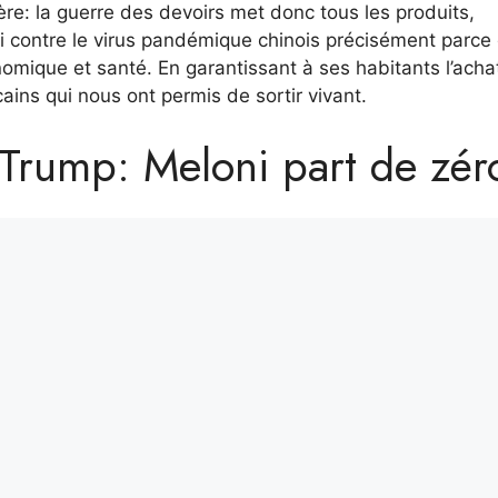
re: la guerre des devoirs met donc tous les produits,
i contre le virus pandémique chinois précisément parce q
omique et santé. En garantissant à ses habitants l’achat
cains qui nous ont permis de sortir vivant.
Trump: Meloni part de zér
ssi dangereux même s’il est économique, est un grand par
 et Salvini ont beaucoup visé, a été mis à la porte par 
ays de léchage – par Orio Giorgio
ceux qui ont une foi aveugle, pas seulement la confianc
 boire le monde. Nous reproduisons ci-dessus, pour sa va
le New York Times sur la tendance des principaux marché