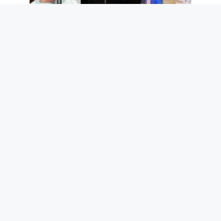
Les 3 chansons de Guccini à connaître,
Sal Da Vinci trop attaqué, pourquoi
Salmo dit des bêtises et toute la
musique de la semaine
6 août 2026
Parce qu’en mer, les distances se
mesurent en milles marins et non en
kilomètres : combien valent-elles et