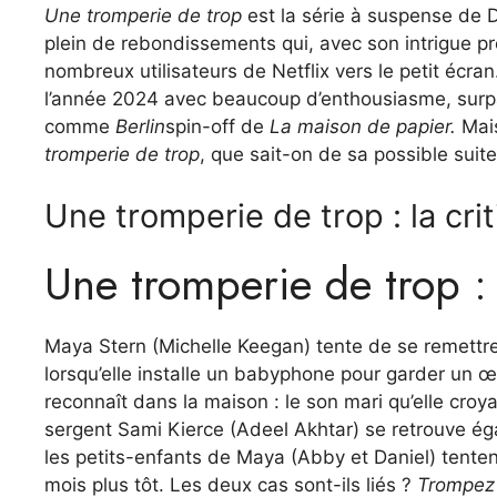
Une tromperie de trop
est la série à suspense de D
plein de rebondissements qui, avec son intrigue pr
nombreux utilisateurs de Netflix vers le petit écra
l’année 2024 avec beaucoup d’enthousiasme, surpa
comme
Berlin
spin-off de
La maison de papier.
Mais
tromperie de trop
, que sait-on de sa possible suit
Une tromperie de trop : la cri
Une tromperie de trop : 
Maya Stern (Michelle Keegan) tente de se remettre
lorsqu’elle installe un babyphone pour garder un œi
reconnaît dans la maison : le son mari qu’elle croya
sergent Sami Kierce (Adeel Akhtar) se retrouve é
les petits-enfants de Maya (Abby et Daniel) tenten
mois plus tôt. Les deux cas sont-ils liés ?
Trompez 