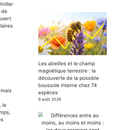
riller
r de
uvert
laires
Les abeilles et le champ
magnétique terrestre : la
découverte de la possible
boussole interne chez 74
 mais
espèces
9 août 2026
 le
emps,
es