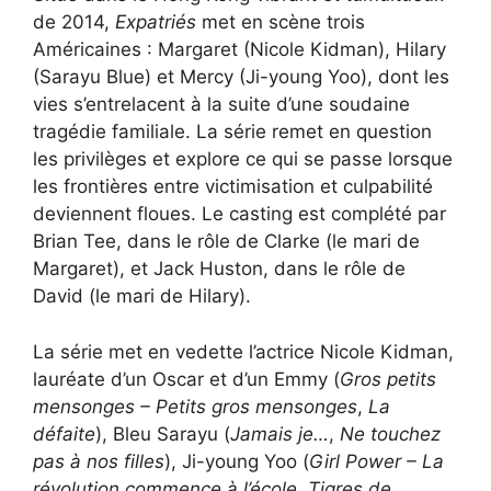
de 2014,
Expatriés
met en scène trois
Américaines : Margaret (Nicole Kidman), Hilary
(Sarayu Blue) et Mercy (Ji-young Yoo), dont les
vies s’entrelacent à la suite d’une soudaine
tragédie familiale. La série remet en question
les privilèges et explore ce qui se passe lorsque
les frontières entre victimisation et culpabilité
deviennent floues. Le casting est complété par
Brian Tee, dans le rôle de Clarke (le mari de
Margaret), et Jack Huston, dans le rôle de
David (le mari de Hilary).
La série met en vedette l’actrice Nicole Kidman,
lauréate d’un Oscar et d’un Emmy (
Gros petits
mensonges – Petits gros mensonges
,
La
défaite
), Bleu Sarayu (
Jamais je…
,
Ne touchez
pas à nos filles
), Ji-young Yoo (
Girl Power – La
révolution commence à l’école
,
Tigres de