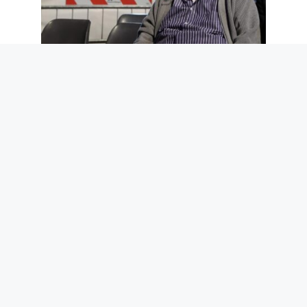
Guccini était unique pour une raison
simple : il n’a jamais trahi la province
7 août 2026
Reconnaissance faciale dans les
enquêtes, le décret AI Act approuvé :
quels changements et quelles sont les
limites
7 août 2026