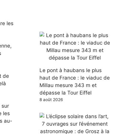
re les
éenne,
s
Le pont à haubans le plus
t de
haut de France : le viaduc de
elà
Millau mesure 343 m et
dépasse la Tour Eiffel
8 août 2026
 sur
e les
es au-