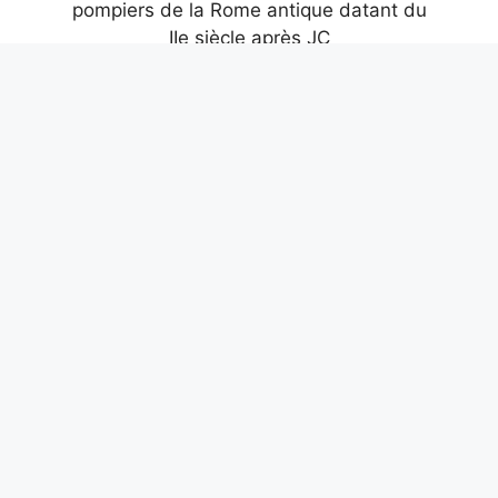
Des mosaïques et des dauphins
découverts dans une caserne de
pompiers de la Rome antique datant du
IIe siècle après JC
9 août 2026
Le premier massacre collectif au Kenya il
y a 10 mille ans à Nataruk : guerre
préhistorique entre chasseurs nomades
9 août 2026