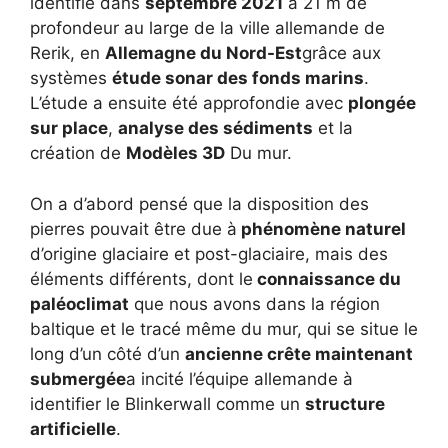
identifié dans
septembre 2021
à 21 m de
profondeur au large de la ville allemande de
Rerik, en
Allemagne du Nord-Est
grâce aux
systèmes
étude sonar des fonds marins
.
L’étude a ensuite été approfondie avec
plongée
sur place
,
analyse des sédiments
et la
création de
Modèles 3D
Du mur.
On a d’abord pensé que la disposition des
pierres pouvait être due à
phénomène naturel
d’origine glaciaire et post-glaciaire, mais des
éléments différents, dont le
connaissance du
paléoclimat
que nous avons dans la région
baltique et le tracé même du mur, qui se situe le
long d’un côté d’un
ancienne crête maintenant
submergée
a incité l’équipe allemande à
identifier le Blinkerwall comme un
structure
artificielle
.