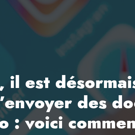
il est désormai
d’envoyer des d
to : voici comme