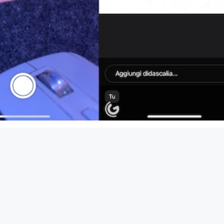
abes musulmans de la péninsule ibérique
it, Alexis est notre regard sur le monde. Avec sa plume acérée et son
xclusifs depuis les coins les plus reculés de la planète, portant un écl