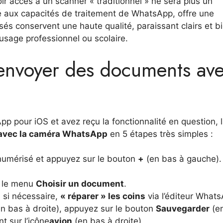
ir accès à un scanner « traditionnel » ne sera plus un
é aux capacités de traitement de WhatsApp, offre une
sés conservent une haute qualité, paraissant clairs et b
usage professionnel ou scolaire.
envoyer des documents av
pp pour iOS et avez reçu la fonctionnalité en question, l
avec la caméra WhatsApp
en 5 étapes très simples :
umérisé et appuyez sur le bouton
+
(en bas à gauche).
 le menu
Choisir un document
.
 si nécessaire,
« réparer » les coins
via l’éditeur What
n bas à droite), appuyez sur le bouton
Sauvegarder
(e
t sur l’icône
avion
(en bas à droite).