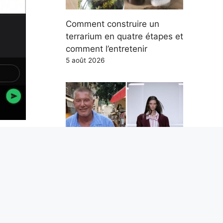
Comment construire un
terrarium en quatre étapes et
comment l’entretenir
5 août 2026
Il y a ceux qui sortent en
pyjama parce que c’est chic :
la mode (chere) du "luxe
airage
tranquille"
5 août 2026