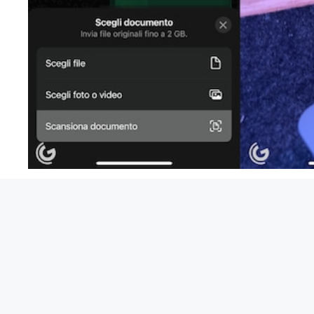
Histoire de la Reconquista, l’expulsion chrétienne des ar
un phénomène lié à la densité de l’eau lourde
Alexis Tremblay
Aventurier dans l’âme et toujours en quête de l’inéd
objectivité sans faille, il nous livre des reportages e
unique sur les enjeux internationaux.