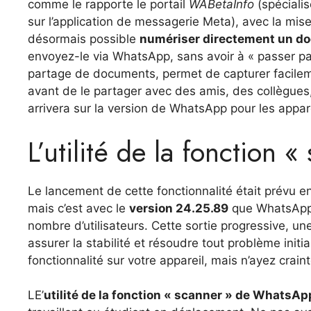
comme le rapporte le portail
WABetaInfo
(spécialis
sur l’application de messagerie Meta), avec la mise
désormais possible
numériser directement un doc
envoyez-le via WhatsApp, sans avoir à « passer par
partage de documents, permet de capturer facilemen
avant de le partager avec des amis, des collègues,
arrivera sur la version de WhatsApp pour les appar
L’utilité de la fonction
Le lancement de cette fonctionnalité était prévu e
mais c’est avec le
version 24.25.89
que WhatsApp 
nombre d’utilisateurs. Cette sortie progressive, un
assurer la stabilité et résoudre tout problème initi
fonctionnalité sur votre appareil, mais n’ayez crain
LE’
utilité de la fonction « scanner » de WhatsAp