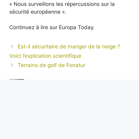
« Nous surveillons les répercussions sur la
sécurité européenne ».
Continuez à lire sur Europa Today.
Est-il sécuritaire de manger de la neige ?
Voici l’explication scientifique
Terrains de golf de Fonatur
Alexis Tremblay
Aventurier dans l’âme et toujours en quête de
l’inédit, Alexis est notre regard sur le monde.
Avec sa plume acérée et son objectivité sans
faille, il nous livre des reportages exclusifs
depuis les coins les plus reculés de la planète,
portant un éclairage unique sur les enjeux
internationaux.