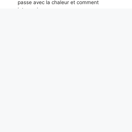
passe avec la chaleur et comment
intervenir
7 août 2026
La première ascension du Mont Blanc
n’était pas une prouesse sportive :
l’expérience scientifique de 1786 à 4 810
m
7 août 2026