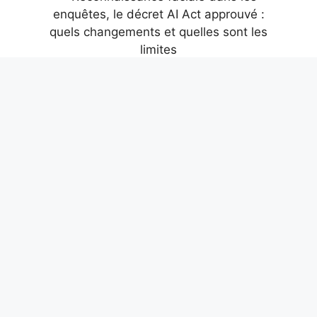
Reconnaissance faciale dans les
enquêtes, le décret AI Act approuvé :
quels changements et quelles sont les
limites
7 août 2026
Championnats d’Europe de natation
2026, le plongeon de grandes hauteurs
jusqu’à 27 m arrive : ils sont différents