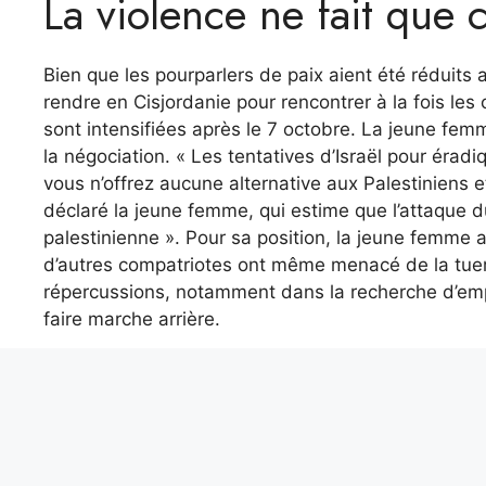
La violence ne fait que 
Bien que les pourparlers de paix aient été réduits
rendre en Cisjordanie pour rencontrer à la fois les 
sont intensifiées après le 7 octobre. La jeune fem
la négociation. « Les tentatives d’Israël pour érad
vous n’offrez aucune alternative aux Palestiniens et
déclaré la jeune femme, qui estime que l’attaque d
palestinienne ». Pour sa position, la jeune femme a é
d’autres compatriotes ont même menacé de la tuer 
répercussions, notamment dans la recherche d’emplo
faire marche arrière.
L’association Mesarvot
Tal Mitnick est militant de l’association Mesarvot 
conseiller les jeunes, sans forcément les découra