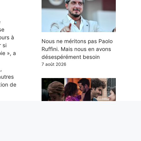
e
se
ours à
Nous ne méritons pas Paolo
 si
Ruffini. Mais nous en avons
ie », a
désespérément besoin
7 août 2026
,
autres
tion de
et
Les 5 meilleures séries
n