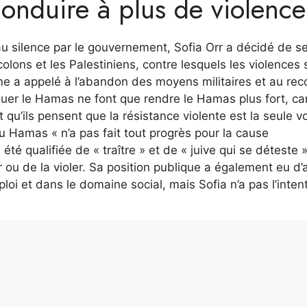
conduire à plus de violence
 au silence par le gouvernement, Sofia Orr a décidé de s
colons et les Palestiniens, contre lesquels les violences 
me a appelé à l’abandon des moyens militaires et au rec
iquer le Hamas ne font que rendre le Hamas plus fort, car
 qu’ils pensent que la résistance violente est la seule vo
u Hamas « n’a pas fait tout progrès pour la cause
té qualifiée de « traître » et de « juive qui se déteste »
ou de la violer. Sa position publique a également eu d’
i et dans le domaine social, mais Sofia n’a pas l’inten
(Ceux qui refusent, en hébreu), qui œuvre pour informer 
ger de s’engager dans l’armée. Elle apporte également u