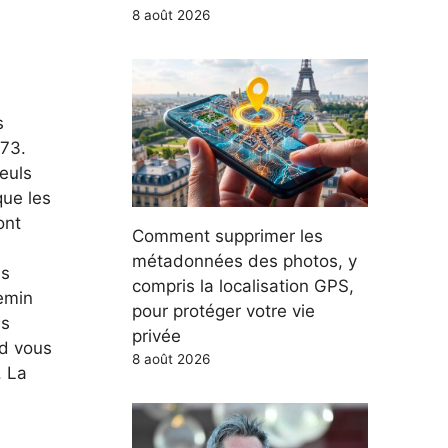
8 août 2026
s
973.
euls
que les
ont
Comment supprimer les
métadonnées des photos, y
ns
compris la localisation GPS,
emin
pour protéger votre vie
is
privée
nd vous
8 août 2026
. La