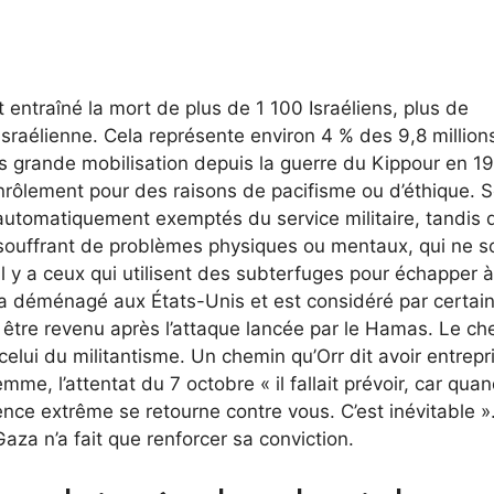
entraîné la mort de plus de 1 100 Israéliens, plus de
israélienne. Cela représente environ 4 % des 9,8 million
s grande mobilisation depuis la guerre du Kippour en 1
nrôlement pour des raisons de pacifisme ou d’éthique. S
 automatiquement exemptés du service militaire, tandis 
 souffrant de problèmes physiques ou mentaux, qui ne s
l y a ceux qui utilisent des subterfuges pour échapper à
 a déménagé aux États-Unis et est considéré par certai
être revenu après l’attaque lancée par le Hamas. Le ch
celui du militantisme. Un chemin qu’Orr dit avoir entrepr
me, l’attentat du 7 octobre « il fallait prévoir, car qua
ence extrême se retourne contre vous. C’est inévitable »
aza n’a fait que renforcer sa conviction.