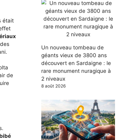
 était
effet
ériaux
odes
Un nouveau tombeau de
ni.
géants vieux de 3800 ans
découvert en Sardaigne : le
olta
rare monument nuragique à
air de
2 niveaux
uire
8 août 2026
s.
bibé