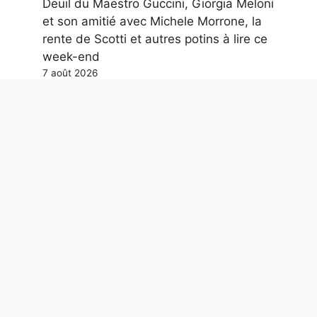
Deuil du Maestro Guccini, Giorgia Meloni
et son amitié avec Michele Morrone, la
rente de Scotti et autres potins à lire ce
week-end
7 août 2026
Hypotension artérielle en été : le
cardiologue Metra explique ce qui se
passe avec la chaleur et comment