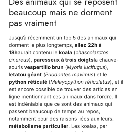
Des animaux qui se reposent
beaucoup mais ne dorment
pas vraiment
Jusqu’à récemment un top 5 des animaux qui
dorment le plus longtemps,
allez
22h à
18h
aurait contenu le
koala
(p
hascolarctos
cinereus
),
paresseux à trois doigts
la chauve-
souris
vespertilio brun
(
Myotis lucifugus
),
le
tatou géant
(Priodontes maximus
) et le
python
réticulé
(
Malayopython réticulatus
), et il
est encore possible de trouver des articles en
ligne mentionnant ces animaux dans l’ordre. Il
est indéniable que ce sont des animaux qui
passent beaucoup de temps au repos,
notamment pour des raisons liées aux leurs.
métabolisme particulier
. Les koalas, par