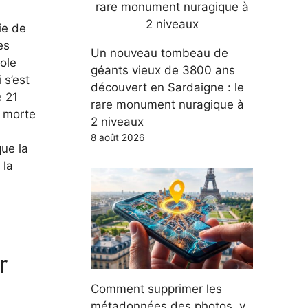
ie de
es
Un nouveau tombeau de
ole
géants vieux de 3800 ans
 s’est
découvert en Sardaigne : le
e 21
rare monument nuragique à
e morte
2 niveaux
8 août 2026
que la
 la
r
Comment supprimer les
métadonnées des photos, y