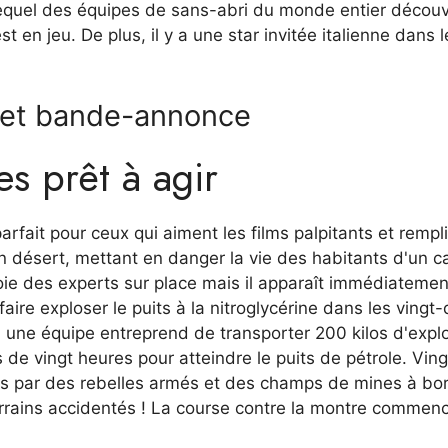
equel des équipes de sans-abri du monde entier découv
n jeu. De plus, il y a une star invitée italienne dans le
e et bande-annonce
es prêt à agir
parfait pour ceux qui aiment les films palpitants et rempl
in désert, mettant en danger la vie des habitants d'un 
nvoie des experts sur place mais il apparaît immédiateme
faire exploser le puits à la nitroglycérine dans les vingt
une équipe entreprend de transporter 200 kilos d'explo
de vingt heures pour atteindre le puits de pétrole. Ving
ées par des rebelles armés et des champs de mines à bo
rrains accidentés ! La course contre la montre commen