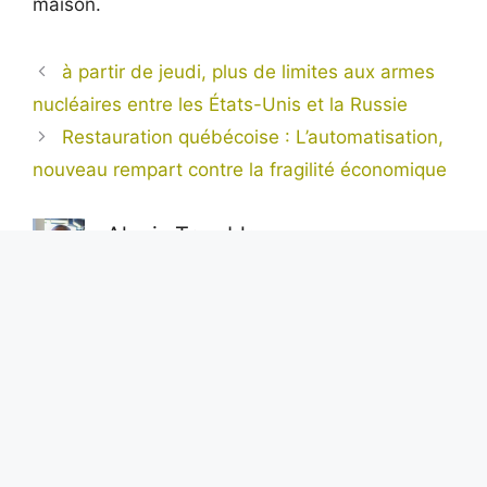
maison.
à partir de jeudi, plus de limites aux armes
nucléaires entre les États-Unis et la Russie
Restauration québécoise : L’automatisation,
nouveau rempart contre la fragilité économique
Alexis Tremblay
Aventurier dans l’âme et toujours en quête de
l’inédit, Alexis est notre regard sur le monde.
Avec sa plume acérée et son objectivité sans
faille, il nous livre des reportages exclusifs
depuis les coins les plus reculés de la planète,
portant un éclairage unique sur les enjeux
internationaux.