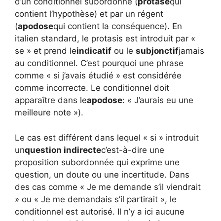
d’un conditionnel subordonné (
protase
qui
contient l’hypothèse) et par un régent
(
apodose
qui contient la conséquence). En
italien standard, le protasis est introduit par «
se » et prend le
indicatif
ou le
subjonctif
jamais
au conditionnel. C’est pourquoi une phrase
comme « si j’avais étudié » est considérée
comme incorrecte. Le conditionnel doit
apparaître dans le
apodose
: « J’aurais eu une
meilleure note »).
Le cas est différent dans lequel « si » introduit
un
question indirecte
c’est-à-dire une
proposition subordonnée qui exprime une
question, un doute ou une incertitude. Dans
des cas comme « Je me demande s’il viendrait
» ou « Je me demandais s’il partirait », le
conditionnel est autorisé. Il n’y a ici aucune