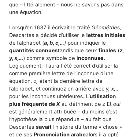
que – littéralement – ​​nous ne savons pas dans
une équation.
Lorsqu’en 1637 il écrivait le traité
Géométries,
Descartes a décidé d’utiliser le
lettres initiales
de l’alphabet (
a, b, c,…
)
pour indiquer le
quantités connues
tandis que ceux
finales
(
z,
y, x,…
) comme symbole de
inconnues
.
Logiquement, il aurait été correct d’utiliser la
comme première lettre de l’inconnue d’une
équation.
z,
étant la dernière lettre de
l’alphabet, et continuez en arrière avec
y, x,…
pour les inconnues ultérieures. L’
utilisation
plus fréquente de
X
au détriment de
z
Et
oui
est généralement attribuée – du moins c’est
l’hypothèse la plus répandue – au fait que
Descartes
savait
l’histoire du terme « chose »
et de ses
Prononciation arabe
alors il a opté