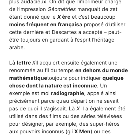
plus audacieux. On dit que l’imprimeur chargé
de l’impression
Géométries
manquait de
z
et
étant donné que le
X
ère
et c’est beaucoup
moins fréquent en français
a proposé d’utiliser
cette dernière et Descartes a accepté – peut-
être toujours en gardant à l’esprit l’héritage
arabe.
Là
lettre
X
Il acquiert ensuite également une
renommée au fil du temps
en dehors du monde
mathématique
toujours pour indiquer
quelque
chose dont la nature est inconnue
. Un
exemple est moi
radiographie
, appelé ainsi
précisément parce qu’au départ on ne savait
pas de quoi il s’agissait. Là
X
il a également été
utilisé dans des films ou des séries télévisées
pour désigner, par exemple, des super-héros
aux pouvoirs inconnus (gli
X Men
) ou des