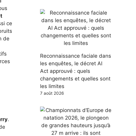
a
ous
st
ssi ce
bruits
n de
tifs
Reconnaissance faciale dans
urces
les enquêtes, le décret AI
Act approuvé : quels
changements et quelles sont
les limites
7 août 2026
rry
.
 de