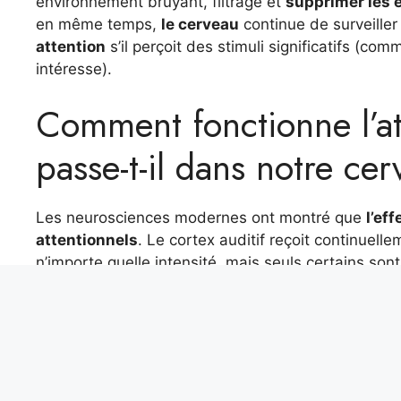
environnement bruyant, filtrage et
supprimer les 
en même temps,
le cerveau
continue de surveiller
attention
s’il perçoit des stimuli significatifs (co
intéresse).
Comment fonctionne l’att
passe-t-il dans notre ce
Les neurosciences modernes ont montré que
l’ef
attentionnels
. Le cortex auditif reçoit continuell
n’importe quelle intensité, mais seuls certains son
sélective
. C’est comme si le cerveau appliquait un
ce qu’il juge important, intéressant ou significatif.
Même lorsque nous sommes concentrés sur une se
surveiller l’environnement en arrière-plan
; et c
une voix familière ou notre nom, même si nous n’y