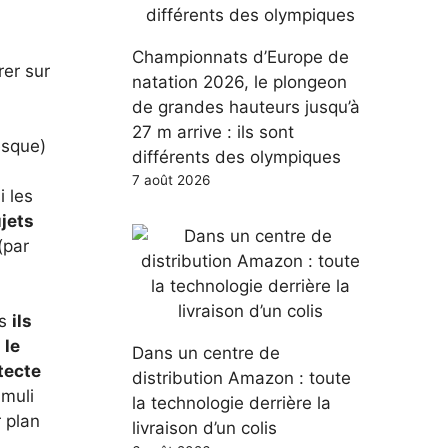
Championnats d’Europe de
rer sur
natation 2026, le plongeon
de grandes hauteurs jusqu’à
27 m arrive : ils sont
esque)
différents des olympiques
7 août 2026
i les
ujets
(par
ns
ils
e
le
Dans un centre de
étecte
distribution Amazon : toute
imuli
la technologie derrière la
r plan
livraison d’un colis