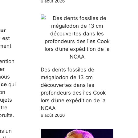
6 août 2026
sur
 est
oment
tention
er
Des dents fossiles de
nous
mégalodon de 13 cm
nce
qui
découvertes dans les
ion
profondeurs des îles Cook
ujets
lors d’une expédition de la
tre
NOAA
ruits.
6 août 2026
s un