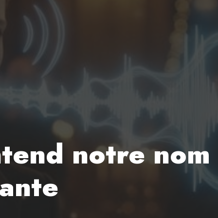
ntend notre no
yante