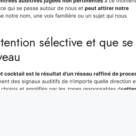
entrées auditives jugées non pertinentes
à ce moment-
 ce qui se passe autour de nous et
peut attirer notre
mme notre nom, une voix familière ou un sujet qui nous
ention sélective et que se
rveau
fet cocktail est le résultat d’un réseau raffiné de proc
ement des signaux auditifs de n’importe quelle direction e
t choisis et amplifiés par les zones responsables de
atte
 « filtre dynamique » constamment mis à jour, en foncti
ule conversation,
les zones auditives continuent de
’est précisément ainsi que nous pouvons capter un son s
 prêtions pas attention. Cependant,
ce filtre n’est pas