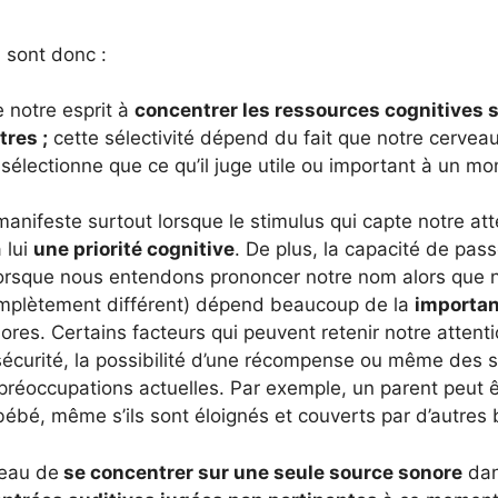
l sont donc :
e notre esprit à
concentrer les ressources cognitives 
tres ;
cette sélectivité dépend du fait que notre cerveau
électionne que ce qu’il juge utile ou important à un m
e manifeste surtout lorsque le stimulus qui capte notre at
 lui
une priorité cognitive
. De plus, la capacité de pass
 lorsque nous entendons prononcer notre nom alors que 
plètement différent) dépend beaucoup de la
importa
res. Certains facteurs qui peuvent retenir notre attent
sécurité, la possibilité d’une récompense ou même des s
 préoccupations actuelles. Par exemple, un parent peut ê
ébé, même s’ils sont éloignés et couverts par d’autres b
veau de
se concentrer sur une seule source sonore
dan