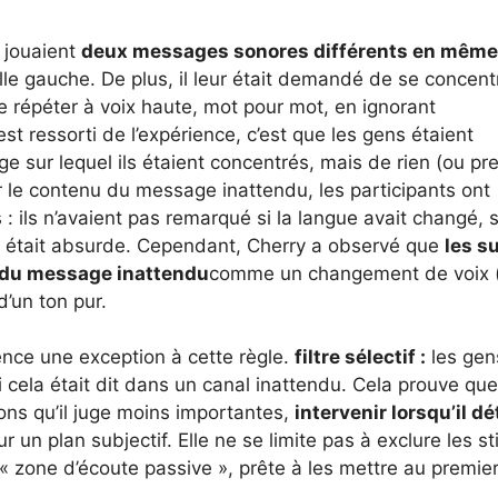
 jouaient
deux messages sonores différents en même
eille gauche. De plus, il leur était demandé de se concent
e répéter à voix haute, mot pour mot, en ignorant
st ressorti de l’expérience, c’est que les gens étaient
 sur lequel ils étaient concentrés, mais de rien (ou pr
ur le contenu du message inattendu, les participants ont
 : ils n’avaient pas remarqué si la langue avait changé, s
ge était absurde. Cependant, Cherry a observé que
les s
s du message inattendu
comme un changement de voix 
’un ton pur.
nce une exception à cette règle.
filtre sélectif :
les ge
i cela était dit dans un canal inattendu. Cela prouve qu
ons qu’il juge moins importantes,
intervenir lorsqu’il d
ur un plan subjectif. Elle ne se limite pas à exclure les st
 « zone d’écoute passive », prête à les mettre au premie