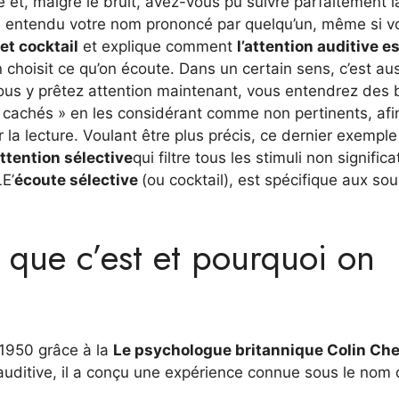
et, malgré le bruit, avez-vous pu suivre parfaitement l
u entendu votre nom prononcé par quelqu’un, même si v
fet cocktail
et explique comment
l’attention auditive e
n choisit ce qu’on écoute. Dans un certain sens, c’est au
 vous y prêtez attention maintenant, vous entendrez des 
« cachés » en les considérant comme non pertinents, afi
a lecture. Voulant être plus précis, ce dernier exemple
ttention sélective
qui filtre tous les stimuli non significa
E’
écoute sélective
(ou cocktail), est spécifique aux so
ce que c’est et pourquoi on
 1950 grâce à la
Le psychologue britannique Colin Che
auditive, il a conçu une expérience connue sous le nom