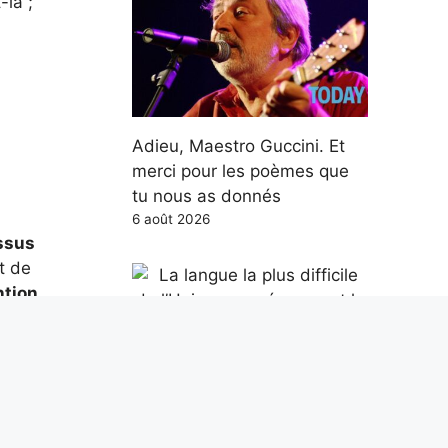
là ;
Adieu, Maestro Guccini. Et
merci pour les poèmes que
tu nous as donnés
6 août 2026
essus
t de
ntion
on de
La langue la plus difficile de
oudain,
l’Union européenne est le