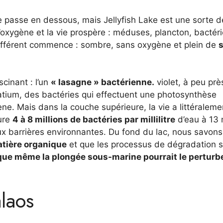
 passe en dessous, mais Jellyfish Lake est une sorte d
l’oxygène et la vie prospère : méduses, plancton, bactéri
férent commence : sombre, sans oxygène et plein de
s
cinant : l’un
« lasagne » bactérienne.
violet, à peu prè
tium, des bactéries qui effectuent une photosynthèse
ygène. Mais dans la couche supérieure, la vie a littéraleme
ure
4 à 8 millions de bactéries par millilitre
d’eau à 13 
ux barrières environnantes. Du fond du lac, nous savons
tière organique
et que les processus de dégradation 
t que même la plongée sous-marine pourrait le perturbe
laos