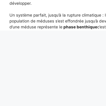
développer.
Un système parfait, jusqu’à la rupture climatique :
population de méduses s’est effondrée jusqu’à dev
d’une méduse représente le
phase benthique
c’es
ou de la mer) ont survécu, permettant aux méduses
Les méduses piquent-el
clarifier
La version touristique dit : « ce sont des méduses q
nuancée. Ces méduses utilisent encore
cellules u
copépodes. En fait, les nématocystes
ils sont touj
j’entende quoi que ce soit,
car la piqûre est très 
L’expérience est donc perçue comme « une méduse 
l’appareil urticant n’a pas disparu.