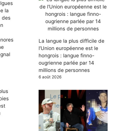
algues
e la
e des
on
onores
La langue la plus difficile de
ne
l’Union européenne est le
ignal
hongrois : langue finno-
ougrienne parlée par 14
millions de personnes
6 août 2026
plus
oies
est
u