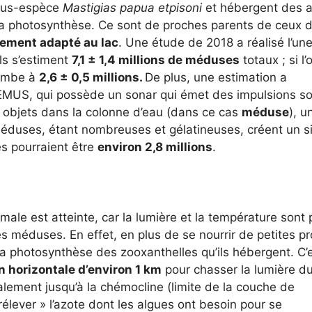
sous-espèce
Mastigias papua etpisoni
et hébergent des 
 la photosynthèse. Ce sont de proches parents de ceux d
ement adapté au lac
. Une étude de 2018 a réalisé l’un
ils s’estiment
7,1 ± 1,4 millions de méduses
totaux ; si l’
tombe à
2,6 ± 0,5 millions.
De plus, une estimation a
EMUS, qui possède un sonar qui émet des impulsions s
s objets dans la colonne d’eau (dans ce cas
méduse
), u
 méduses, étant nombreuses et gélatineuses, créent un s
es pourraient être
environ 2,8 millions
.
ale est atteinte, car la lumière et la température sont 
s méduses. En effet, en plus de se nourrir de petites pr
 photosynthèse des zooxanthelles qu’ils hébergent. C’
n horizontale d’environ 1 km
pour chasser la lumière d
calement jusqu’à la chémocline (limite de la couche de
rélever » l’azote dont les algues ont besoin pour se