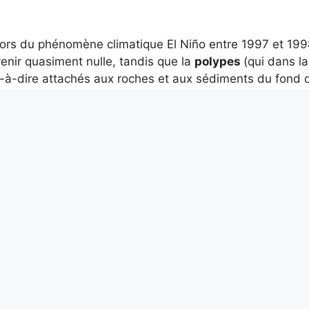
 lors du phénomène climatique El Niño entre 1997 et 1998
enir quasiment nulle, tandis que la
polypes
(qui dans la
t-à-dire attachés aux roches et aux sédiments du fond 
 de repeupler le lac.
les ou pas ? Un malentendu
ui ne piquent pas », mais la réalité scientifique est plus
rticantes pour capturer le zooplancton
en particulier le
ours là
et ils fonctionnent, mais
Et
il est peu probable 
légère et essentiellement
inoffensif
pour les humains.
qui ne pique pas », même si d’un point de vue biologi