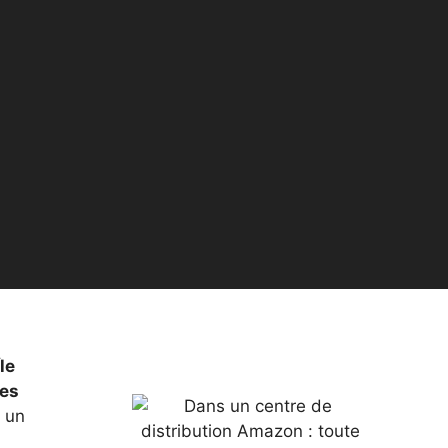
Île
les
t un