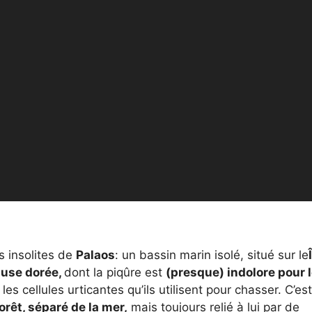
us insolites de
Palaos
: un bassin marin isolé, situé sur le
use dorée,
dont la piqûre est
(presque) indolore pour 
s cellules urticantes qu’ils utilisent pour chasser. C’es
orêt, séparé de la mer,
mais toujours relié à lui par de