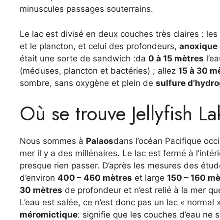
minuscules passages souterrains.
Le lac est divisé en deux couches très claires : l
et le plancton, et celui des profondeurs,
anoxique 
était une sorte de sandwich :da
0 à 15 mètres
l’ea
(méduses, plancton et bactéries) ; allez
15 à 30 m
sombre, sans oxygène et plein de
sulfure d’hydr
Où se trouve Jellyfish L
Nous sommes à
Palaos
dans l’océan Pacifique occi
mer il y a des millénaires. Le lac est fermé à l’inté
presque rien passer. D’après les mesures des étud
d’environ
400 – 460 mètres
et large
150 – 160 mè
30 mètres
de profondeur et n’est relié à la mer q
L’eau est salée, ce n’est donc pas un lac « normal 
méromictique
: signifie que les couches d’eau ne