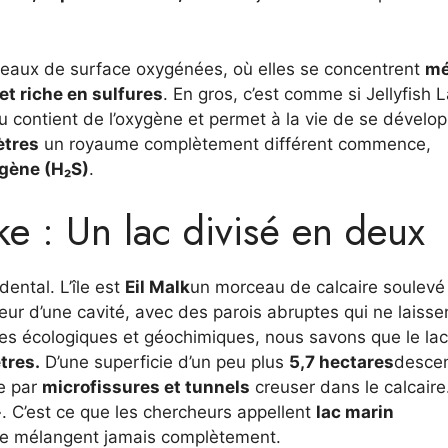
es eaux de surface oxygénées, où elles se concentrent
mé
et riche en sulfures
. En gros, c’est comme si Jellyfish 
u contient de l’oxygène et permet à la vie de se dévelo
ètres
un royaume complètement différent commence,
ogène (H₂S)
.
ake : Un lac divisé en deux
dental. L’île est
Eil Malk
un morceau de calcaire soulevé
rieur d’une cavité, avec des parois abruptes qui ne laisse
es écologiques et géochimiques, nous savons que le lac
tres.
D’une superficie d’un peu plus
5,7 hectares
desce
ue par
microfissures et tunnels
creuser dans le calcaire
». C’est ce que les chercheurs appellent
lac marin
 se mélangent jamais complètement.