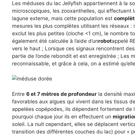
Les méduses du lac Jellyfish appartiennent à la 
microscopiques, les zooxanthelles, qui effectuent
lagune externe, mais cette population est
complèt
mesures les plus complètes utilisant les réseaux : 
exclut les plus petites (cloche <1 cm), le nombre 
également été calculée à l’aide d’un
robot
appelé R
vers le haut ; Lorsque ces signaux rencontrent de
partie de l’onde rebondit et est enregistrée ; Les
reconnaissable, et grâce à cela, on a estimé qu’ell
Entre
6 et 7 mètres de profondeur
la densité maxim
favorables aux algues qui vivent dans les tissus de
appelées copépodes, ils dépendent fortement de la
pourquoi chaque jour ils en effectuent un
migratio
soleil. La nuit cependant, elles se déplacent verti
transition des différentes couches du lac) pour « p