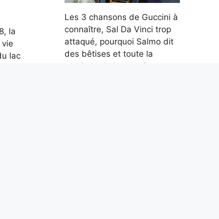
Les 3 chansons de Guccini à
connaître, Sal Da Vinci trop
, la
attaqué, pourquoi Salmo dit
 vie
des bêtises et toute la
du lac
musique de la semaine
6 août 2026
 à
s
que
Parce qu’en mer, les
distances se mesurent en
que
milles marins et non en
kilomètres : combien valent-