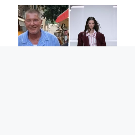
Il y a ceux qui sortent en pyjama parce
que c’est chic : la mode (chere) du "luxe
tranquille"
5 août 2026