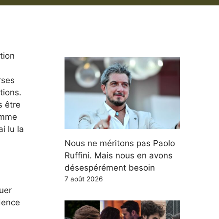
tion
rses
tions.
s être
comme
ai lu la
Nous ne méritons pas Paolo
Ruffini. Mais nous en avons
désespérément besoin
7 août 2026
uer
idence