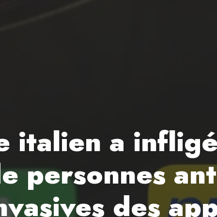
e italien a infli
de personnes ant
nvasives des app