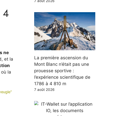
7 août 2026
 4
ns ne
La première ascension du
, et la
Mont Blanc n’était pas une
ction
prouesse sportive :
 où la
l’expérience scientifique de
1786 à 4 810 m
7 août 2026
veugle"