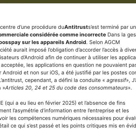
 centre d’une procédure du
Antitrust
s’est terminé par un
commerciale considérée comme incorrecte
Dans la ges
posspay sur les appareils Android
. Selon AGCM
iété aurait imposé l’obligation d’accorder l’accès à dive
ateurs d’Android afin de continuer à utiliser les applica
as acceptée, les applications en question ne pouvaient pa
 Android et non sur iOS, a été justifié par les postes 
antitrust, cependant, a défini la conduite «
agressif
», J’
à »
Articles 20, 24 et 25 du code des consommateurs
».
qui a eu lieu en février 2025) et l’absence de fins
t l’asymétrie d’information entre l’entreprise et les
oir les compétences numériques nécessaires pour éval
il ce qui s’est passé et les points critiques mis en év