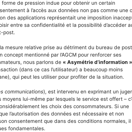
e forme de pression indue pour obtenir un certain
nsentement à l’accès aux données non pas comme une o
ion des applications représentait une imposition inaccep
hoisir entre sa confidentialité et la possibilité d’accéder 
t-post.
 et la mesure relative prise au détriment du bureau de post
Un concept mentionné par l’AGCM pour renforcer ses
ommateurs, nous parlons de
« Asymétrie d’information 
saction (dans ce cas l’utilisateur) a beaucoup moins
ne), qui peut les utiliser pour profiter de la situation.
les communications
), est intervenu en exprimant un jug
es moyens lui-même par lesquels le service est offert – c
r considérablement les choix des consommateurs. Si une
ue l’autorisation des données est nécessaire et non
 son consentement que dans des conditions normales, il 
ques fondamentales.