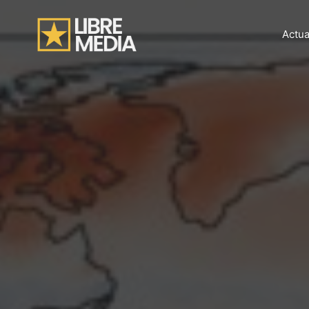
Aller
au
Actua
contenu