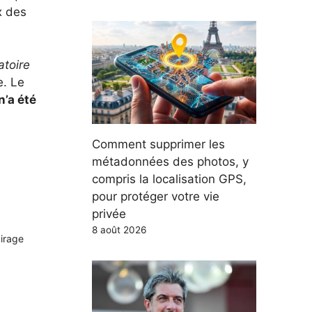
x des
atoire
e. Le
’a été
Comment supprimer les
métadonnées des photos, y
compris la localisation GPS,
pour protéger votre vie
privée
8 août 2026
airage