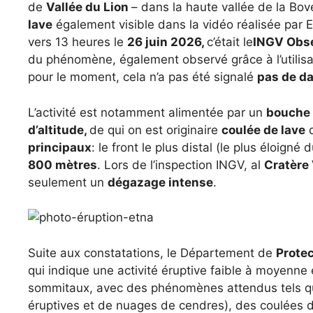
de
Vallée du Lion
– dans la haute vallée de la Bov
lave
également visible dans la vidéo réalisée par E
vers 13 heures le
26 juin 2026,
c’était le
INGV Obse
du phénomène, également observé grâce à l’utilis
pour le moment, cela n’a pas été signalé
pas de d
L’activité est notamment alimentée par un
bouche 
d’altitude,
de qui on est originaire
coulée de lave
q
principaux
: le front le plus distal (le plus éloigné
800 mètres
. Lors de l’inspection INGV, al
Cratère
seulement un
dégazage intense
.
Suite aux constatations, le Département de
Protec
qui indique une activité éruptive faible à moyenne
sommitaux, avec des phénomènes attendus tels qu
éruptives et de nuages ​​de cendres), des coulées 