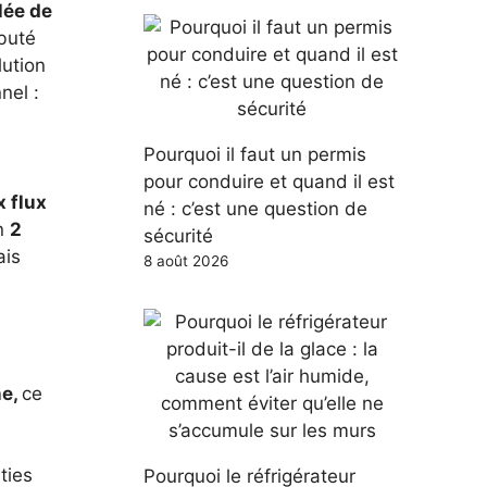
lée de
ébuté
lution
nel :
Pourquoi il faut un permis
pour conduire et quand il est
 flux
né : c’est une question de
on
2
sécurité
ais
8 août 2026
ne,
ce
ties
Pourquoi le réfrigérateur