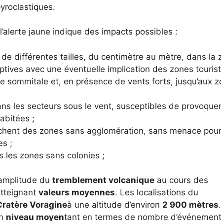
yroclastiques.
’alerte jaune indique des impacts possibles :
de différentes tailles, du centimètre au mètre, dans la
ptives avec une éventuelle implication des zones tourist
ne sommitale et, en présence de vents forts, jusqu’aux 
ns les secteurs sous le vent, susceptibles de provoque
abitées ;
chent des zones sans agglomération, sans menace pour
es ;
 les zones sans colonies ;
’amplitude du
tremblement volcanique
au cours des
atteignant
valeurs moyennes
. Les localisations du
Cratère Voragine
à une altitude d’environ
2 900 mètres
.
un
niveau moyen
tant en termes de nombre d’événemen