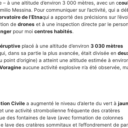
e – à une altitude d’environ 3 000 mètres, avec un c
cou
milio Messina. Pour communiquer sur l’activité, qui a d
rvatoire de l’Etna
qui a apporté des précisions sur l’évo
ation de
drones
et à une inspection directe par le person
anger
pour moi
centres habités
.
éruptive
placé à une altitude d’environ
3 030 mètres
ui, dans sa partie la plus avancée, était divisée en
deux
 du point d’origine) a atteint une altitude estimée à envir
 Voragine
aucune activité explosive n’a été observée, m
tion Civile
a augmenté le niveau d’alerte du vert à
jau
 et une activité strombolienne fréquente des cratères
e des fontaines de lave (avec formation de colonnes
de lave des cratères sommitaux et l’effondrement de par