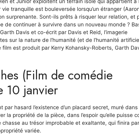
n et Junior exploitent un terrain isolé qui appartient à 
 vie tranquille est bouleversée lorsqu’un étranger (Aaro
n surprenante. Sont-ils prêts à risquer leur relation, et 
ance de continuer à survivre dans un nouveau monde ? Ba
 Garth Davis et co-écrit par Davis et Reid, l’imagerie
s sur la nature de l’humanité (et de l’humanité artificie
e film est produit par Kerry Kohansky-Roberts, Garth Dav
ches (Film de comédie
e 10 janvier
nt par hasard l’existence d’un placard secret, muré dans
 la propriété de la pièce, dans l’espoir qu’elle puisse c
 chasse au trésor improbable et exaltante, qui finira pa
propriété variée.