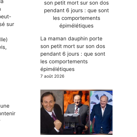
la
n
peut-
sé sur
La maman dauphin porte
lle)
son petit mort sur son dos
is,
pendant 6 jours : que sont
les comportements
épimélétiques
7 août 2026
 une
ontenir
r