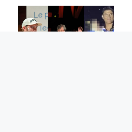
Les 3 chansons de Guccini à connaître,
Sal Da Vinci trop attaqué, pourquoi
Salmo dit des bêtises et toute la
musique de la semaine
6 août 2026