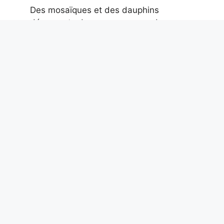
Des mosaïques et des dauphins
découverts dans une caserne de
pompiers de la Rome antique datant du
IIe siècle après JC
9 août 2026
Le premier massacre collectif au Kenya il
y a 10 mille ans à Nataruk : guerre
préhistorique entre chasseurs nomades
9 août 2026