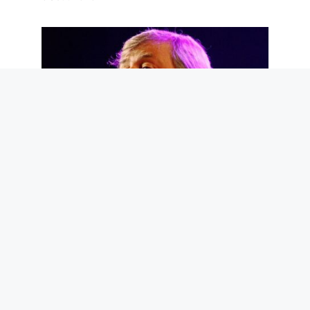
Adieu, Maestro Guccini. Et merci pour
les poèmes que tu nous as donnés
6 août 2026