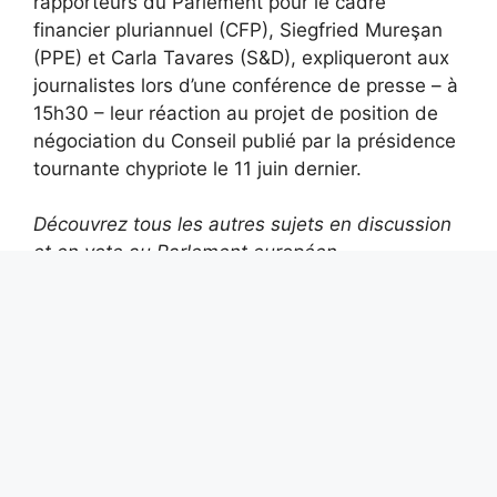
rapporteurs du Parlement pour le cadre
financier pluriannuel (CFP), Siegfried Mureşan
(PPE) et Carla Tavares (S&D), expliqueront aux
journalistes lors d’une conférence de presse – à
15h30 – leur réaction au projet de position de
négociation du Conseil publié par la présidence
tournante chypriote le 11 juin dernier.
Découvrez tous les autres sujets en discussion
et en vote au Parlement européen
Les séries TV à voir cette semaine sur
Netflix
L’intelligence artificielle est partout, mais
42% des Italiens déclarent ne pas l’utiliser
Alexis Tremblay