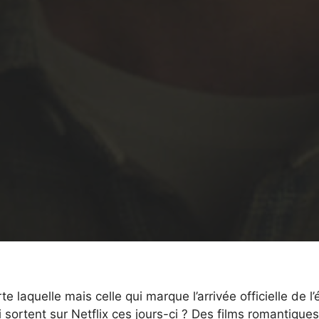
 laquelle mais celle qui marque l’arrivée officielle de l’
 sortent sur Netflix ces jours-ci ? Des films romantique