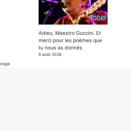
Adieu, Maestro Guccini. Et
merci pour les poèmes que
tu nous as donnés
6 août 2026
airage
La langue la plus difficile de
l’Union européenne est le
hongrois : langue finno-