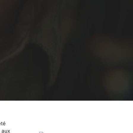
été
s aux