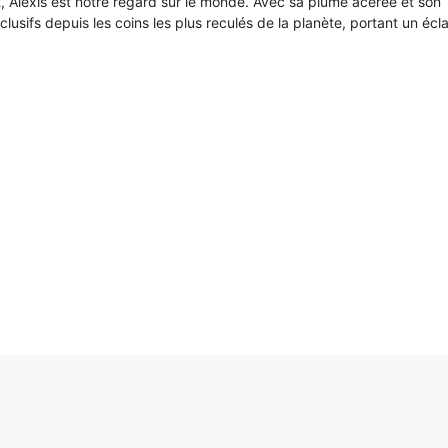
it, Alexis est notre regard sur le monde. Avec sa plume acérée et son
xclusifs depuis les coins les plus reculés de la planète, portant un écl