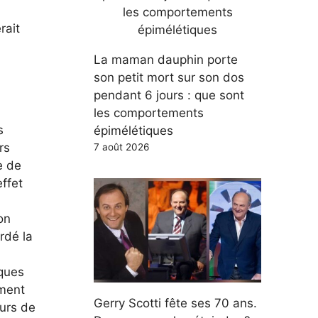
rait
La maman dauphin porte
son petit mort sur son dos
pendant 6 jours : que sont
les comportements
s
épimélétiques
rs
7 août 2026
e de
ffet
on
rdé la
nques
ement
Gerry Scotti fête ses 70 ans.
ours de