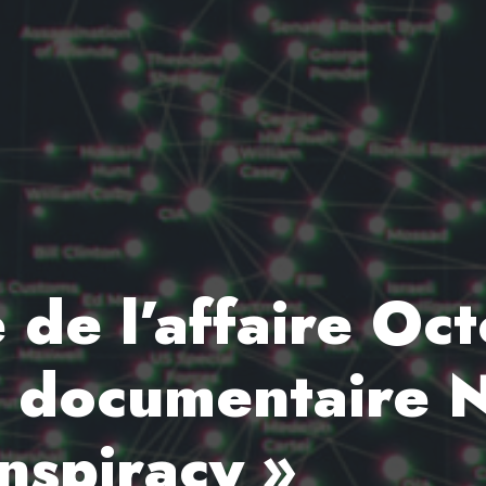
e de l’affaire Oc
ie documentaire N
nspiracy »