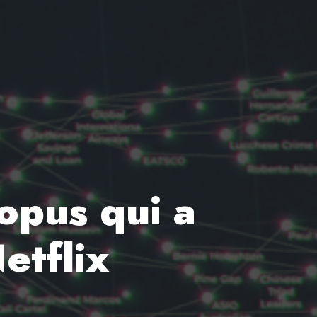
topus qui a
etflix