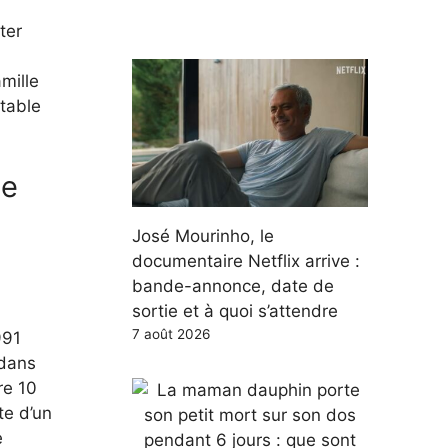
ter
mille
itable
te
José Mourinho, le
documentaire Netflix arrive :
bande-annonce, date de
sortie et à quoi s’attendre
7 août 2026
991
 dans
re 10
te d’un
e