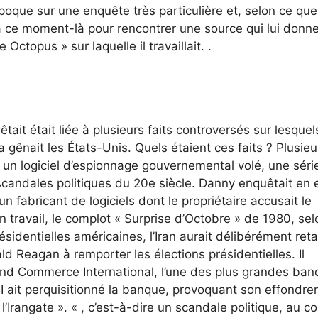
époque sur une enquête très particulière et, selon ce que
 à ce moment-là pour rencontrer une source qui lui donne
Octopus » sur laquelle il travaillait. .
ait était liée à plusieurs faits controversés sur lesquel
la gênait les États-Unis. Quels étaient ces faits ? Plusieu
à un logiciel d’espionnage gouvernemental volé, une séri
candales politiques du 20e siècle. Danny enquêtait en e
un fabricant de logiciels dont le propriétaire accusait le
on travail, le complot « Surprise d’Octobre » de 1980, sel
sidentielles américaines, l’Iran aurait délibérément reta
d Reagan à remporter les élections présidentielles. Il
 and Commerce International, l’une des plus grandes ba
I ait perquisitionné la banque, provoquant son effondr
 l’Irangate ». « , c’est-à-dire un scandale politique, au c