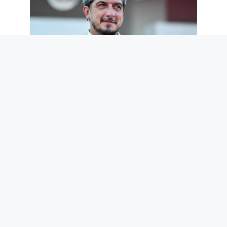
Nous ne méritons pas Paolo Ruffini.
Mais nous en avons désespérément
besoin
7 août 2026