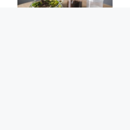
Comment construire un terrarium en
quatre étapes et comment l’entretenir
5 août 2026
Il y a ceux qui sortent en pyjama parce
que c’est chic : la mode (chere) du "luxe