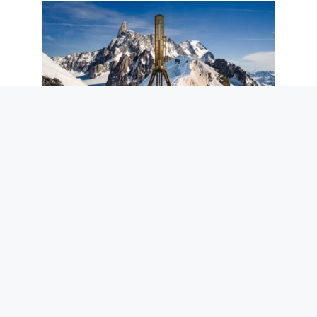
La première ascension du Mont Blanc
n’était pas une prouesse sportive :
l’expérience scientifique de 1786 à 4 810
m
7 août 2026