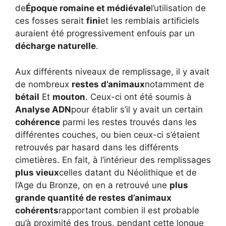
de
Époque romaine et médiévale
l’utilisation de
ces fosses serait
fini
et les remblais artificiels
auraient été progressivement enfouis par un
décharge naturelle
.
Aux différents niveaux de remplissage, il y avait
de nombreux
restes d’animaux
notamment de
bétail
Et
mouton
. Ceux-ci ont été soumis à
Analyse ADN
pour établir s’il y avait un certain
cohérence
parmi les restes trouvés dans les
différentes couches, ou bien ceux-ci s’étaient
retrouvés par hasard dans les différents
cimetières. En fait, à l’intérieur des remplissages
plus vieux
celles datant du Néolithique et de
l’Age du Bronze, on en a retrouvé une
plus
grande quantité de restes d’animaux
cohérents
rapportant combien il est probable
qu’à proximité des trous, pendant cette longue