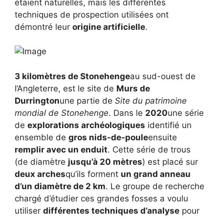
étaient naturelles, mais les différentes
techniques de prospection utilisées ont
démontré leur
origine artificielle
.
3 kilomètres de Stonehenge
au sud-ouest de
l’Angleterre, est le site de
Murs de
Durrington
une partie de
Site du patrimoine
mondial de Stonehenge
. Dans le
2020
une série
de
explorations archéologiques
identifié un
ensemble de
gros nids-de-poule
ensuite
remplir avec un enduit
. Cette série de trous
(de diamètre
jusqu’à 20 mètres
) est placé sur
deux arches
qu’ils forment
un grand anneau
d’un diamètre de 2 km
. Le groupe de recherche
chargé d’étudier ces grandes fosses a voulu
utiliser
différentes techniques d’analyse
pour