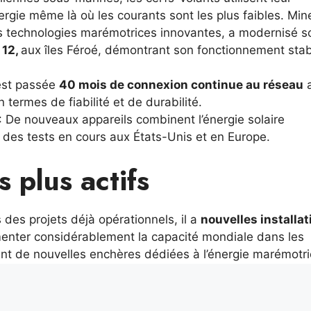
gie même là où les courants sont les plus faibles. Min
es technologies marémotrices innovantes, a modernisé s
 12,
aux îles Féroé, démontrant son fonctionnement sta
est passée
40 mois de connexion continue au réseau
a
termes de fiabilité et de durabilité.
: De nouveaux appareils combinent l’énergie solaire
 des tests en cours aux États-Unis et en Europe.
s plus actifs
 des projets déjà opérationnels, il a
nouvelles installat
gmenter considérablement la capacité mondiale dans les
ent de nouvelles enchères dédiées à l’énergie marémotri
de nouveaux sites côtiers à fort potentiel ; À la fin
Can
otes et des tests en haute mer, notamment dans les zone
ritannique.