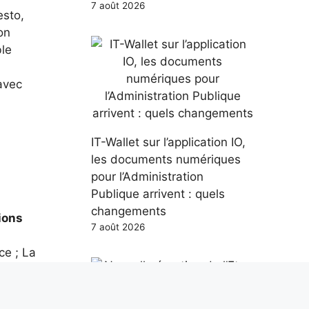
7 août 2026
esto,
on
ble
vec
IT-Wallet sur l’application IO,
les documents numériques
pour l’Administration
Publique arrivent : quels
changements
ions
7 août 2026
ce ; La
ada,
s à