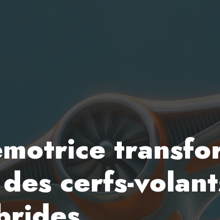
émotrice transfo
: des cerfs-volan
brides