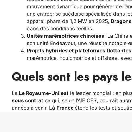
mouvement dynamique pour générer de l’éner
une entreprise suédoise spécialisée dans l
appareil phare de 1,2 MW en 2025,
Dragons
dans des conditions réelles.
Unités marémotrices chinoises
: La Chine 
son unité Endeavour, une réussite notable en 
Projets hybrides et plateformes flottantes
marémotrice, houlomotrice et offshore, avec
Quels sont les pays le
Le
Le Royaume-Uni est
le leader mondial : en plus
sous contrat
ce qui, selon l’AIE OES, pourrait au
années à venir. Là
France
étend les tests et souti
Chine, en plus des tests à long terme, cartographie 
États-Unis, Japon
ils poursuivent des projets pil
courants intenses comme l’Alaska et la Colombie-B