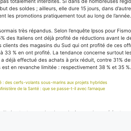
t pas totalement interdites. Si dans de nombreuses régi
but des soldes ; ailleurs, elle dure 15 jours, dans d’autr
sent les promotions pratiquement tout au long de l’année
sormais très répandus. Selon l’enquête Ipsos pour Fismo
% des Italiens ont déjà profité de réductions avant le d
es clients des magasins du Sud qui ont profité de ces off
 à 33 % en ont profité. La tendance concerne surtout le
a déjà effectué des achats à prix réduit, contre 31% de
est en revanche limitée : respectivement 38 % et 35 %
té : des cerfs-volants sous-marins aux projets hybrides
inistère de la Santé : que se passe-t-il avec l’arnaque
it, Alexis est notre regard sur le monde. Avec sa plume acérée et son
xclusifs depuis les coins les plus reculés de la planète, portant un écl