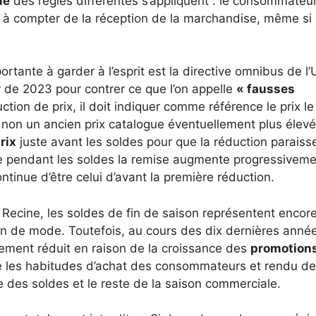
ne
des règles différentes s’appliquent : le consommateu
à compter de la réception de la marchandise, même si 
ortante à garder à l’esprit est la directive omnibus de l’
r de 2023 pour contrer ce que l’on appelle
« fausses
ion de prix, il doit indiquer comme référence le prix le
 non un ancien prix catalogue éventuellement plus élevé
rix
juste avant les soldes pour que la réduction paraiss
uite pendant les soldes la remise augmente progressiveme
tinue d’être celui d’avant la première réduction.
Recine, les soldes de fin de saison représentent encor
in de mode. Toutefois, au cours des dix dernières année
vement réduit en raison de la croissance des
promotion
ié les habitudes d’achat des consommateurs et rendu de
de des soldes et le reste de la saison commerciale.