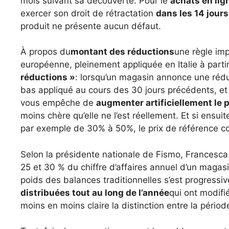
mois suivant sa découverte. Pour le
achats en lig
exercer son droit de rétractation
dans les 14 jours
produit ne présente aucun défaut.
À propos du
montant des réductions
une règle imp
européenne, pleinement appliquée en Italie à parti
réductions »
: lorsqu’un magasin annonce une réduct
bas appliqué au cours des 30 jours précédents, et
vous empêche de
augmenter artificiellement le p
moins chère qu’elle ne l’est réellement. Et si ens
par exemple de 30% à 50%, le prix de référence con
Selon la présidente nationale de Fismo, Francesca 
25 et 30 % du chiffre d’affaires annuel d’un magas
poids des balances traditionnelles s’est progressi
distribuées tout au long de l’année
qui ont modif
moins en moins claire la distinction entre la pério