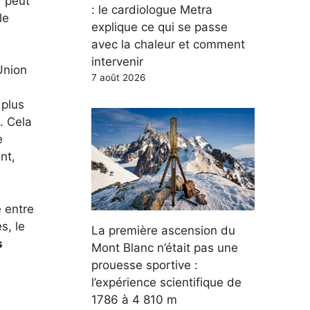
r peut
: le cardiologue Metra
le
explique ce qui se passe
avec la chaleur et comment
intervenir
Union
7 août 2026
 plus
. Cela
e
nt,
e entre
s, le
La première ascension du
s
Mont Blanc n’était pas une
prouesse sportive :
l’expérience scientifique de
1786 à 4 810 m