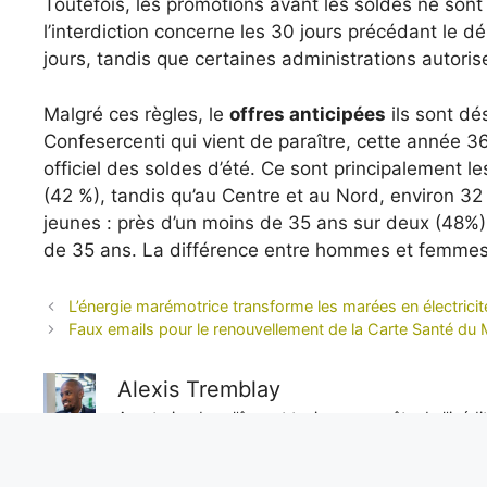
Toutefois, les promotions avant les soldes ne son
l’interdiction concerne les 30 jours précédant le dé
jours, tandis que certaines administrations autori
Malgré ces règles, le
offres anticipées
ils sont dé
Confesercenti qui vient de paraître, cette année 36
officiel des soldes d’été. Ce sont principalement l
(42 %), tandis qu’au Centre et au Nord, environ 32
jeunes : près d’un moins de 35 ans sur deux (48%) 
de 35 ans. La différence entre hommes et femmes 
L’énergie marémotrice transforme les marées en électrici
Faux emails pour le renouvellement de la Carte Santé du M
Alexis Tremblay
Aventurier dans l’âme et toujours en quête de l’inéd
objectivité sans faille, il nous livre des reportages e
unique sur les enjeux internationaux.