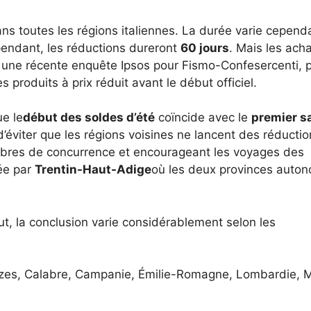
ns toutes les régions italiennes. La durée varie cepend
ependant, les réductions dureront
60 jours
. Mais les ach
 une récente enquête Ipsos pour Fismo-Confesercenti, 
s produits à prix réduit avant le début officiel.
ue le
début des soldes d’été
coïncide avec le
premier s
d’éviter que les régions voisines ne lancent des réductio
libres de concurrence et encourageant les voyages des
ée par
Trentin-Haut-Adige
où les deux provinces auto
t, la conclusion varie considérablement selon les
zzes, Calabre, Campanie, Émilie-Romagne, Lombardie, M