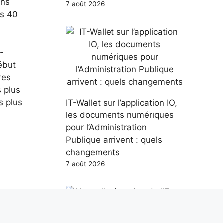
ons
7 août 2026
es 40
.
-
ébut
res
s plus
s plus
IT-Wallet sur l’application IO,
.
les documents numériques
pour l’Administration
Publique arrivent : quels
changements
7 août 2026
airage