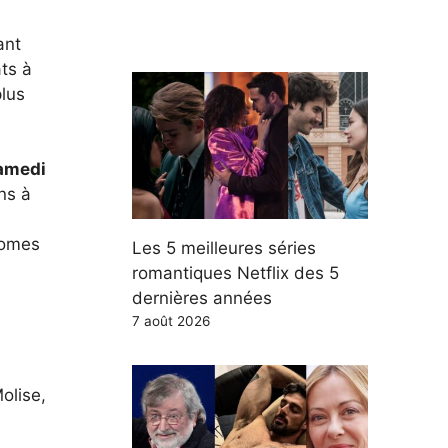
ant
ats à
plus
amedi
ns à
nomes
Les 5 meilleures séries
romantiques Netflix des 5
dernières années
7 août 2026
olise,