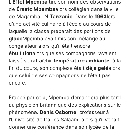
L’
Effet Mpemba
tire son nom des observations
de
Érasto Mpemba
alors collégien dans la ville
de Magamba, IN
Tanzanie
. Dans le
1963
lors
d’une activité culinaire à l’école au cours de
laquelle la classe préparait des portions de
glace
Mpemba avait mis son mélange au
congélateur alors qu’il était encore
ébullition
alors que ses compagnons l’avaient
laissé se rafraîchir
température ambiante
: à la
fin du cours, son complexe était
déjà gelé
alors
que celui de ses compagnons ne l’était pas
encore.
Frappé par cela, Mpemba demandera plus tard
au physicien britannique des explications sur le
phénomène.
Denis Osborne
, professeur à
l’Université de Dar es Salaam, alors qu’il venait
donner une conférence dans son lycée de la