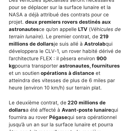
Des véhicules spécialisés seront nécessaires
pour se déplacer sur la surface lunaire et la
NASA a déjà attribué des contrats pour ce
projet.
deux premiers rovers destinés aux
astronautes
ce qu’on appelle
LTV
(
Véhicules de
terrain lunaire
). Le premier contrat, de
219
millions de dollars
je suis allé à
Astrolab
qui
développera le CLV-1, un rover habité dérivé de
l’architecture FLEX : il pèsera environ
900
kg
pourra transporter
astronautes, fournitures
et un soutien
opérations à distance
et
atteindra des vitesses de plus de 6 miles par
heure (environ 10 km/h) sur terrain plat.
Le deuxième contrat, de
220 millions de
dollars
a été affecté à
Avant-poste lunaire
qui
fournira au rover
Pégase
qui sera opérationnel
jusqu’à un an sur la surface lunaire et pourra