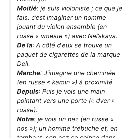
Moitié
: je suis violoniste ; ce que je
fais, c’est imaginer un homme
jouant du violon ensemble (en
russe « vmeste ») avec Nel’skaya.
De la
: A côté d’eux se trouve un
paquet de cigarettes de la marque
Deli.
Marche
: J’imagine une cheminée
(en russe « kamin ») à proximité.
Depuis
: Puis je vois une main
pointant vers une porte (« dver »
russe).
Notre
: je vois un nez (en russe «
nos »); un homme trébuche et, en
tombant, son nez se coince dans