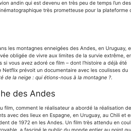
’avion andin qui est devenu en très peu de temps l’un des
 cinématographique très prometteuse pour la plateforme 
sé dans les montagnes enneigées des Andes, en Uruguay, 
uvée obligée de vivre aux limites de la survie extrême, e
 si vous avez adoré ce film – dont l’histoire a déjà été
 Netflix prévoit un documentaire avec les coulisses du
té de la neige : qui étions-nous à la montagne ?.
ophe des Andes
u film, comment le réalisateur a abordé la réalisation d
nts avec des lieux en Espagne, en Uruguay, au Chili et e
ident de 1972 en les Andes. Un film très attendu en coul
croyable, a fasciné le public du monde entier au point q