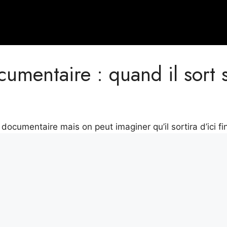
umentaire : quand il sort 
ocumentaire mais on peut imaginer qu’il sortira d’ici fi
ues chinoises, mais avec notre argent
8 centimètres de large
it, Alexis est notre regard sur le monde. Avec sa plume acérée et son