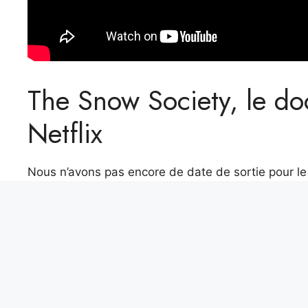
The Snow Society, le doc
Netflix
Nous n’avons pas encore de date de sortie pour le d
2024.
Ils ouvrent une usine pour produire des voitures électriq
Le plus gros flocon de neige jamais enregistré mesurait 3
Alexis Tremblay
Aventurier dans l’âme et toujours en quête de l’inéd