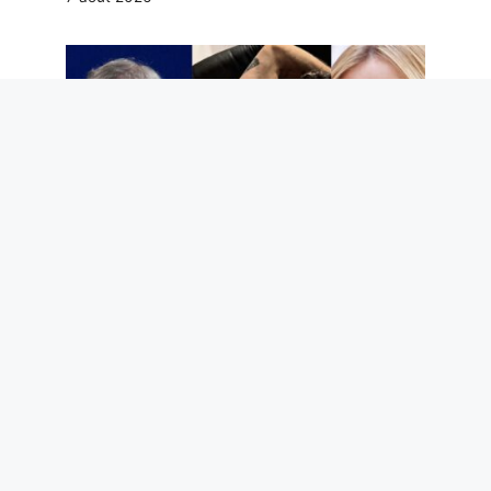
Deuil du Maestro Guccini, Giorgia Meloni
et son amitié avec Michele Morrone, la
rente de Scotti et autres potins à lire ce
week-end
7 août 2026