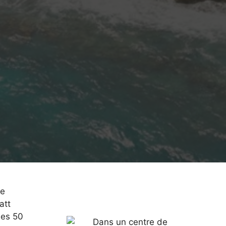
ue
att
des 50