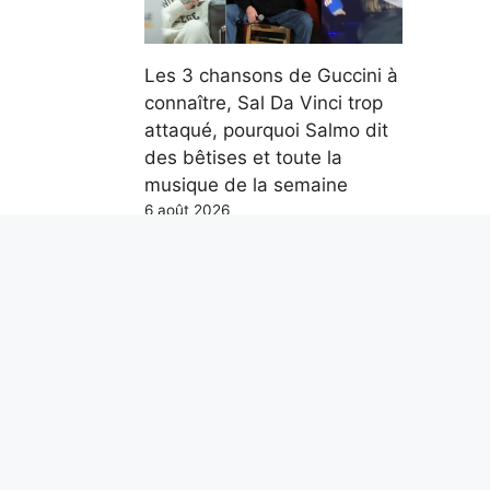
Les 3 chansons de Guccini à
connaître, Sal Da Vinci trop
attaqué, pourquoi Salmo dit
des bêtises et toute la
musique de la semaine
6 août 2026
Parce qu’en mer, les
distances se mesurent en
milles marins et non en