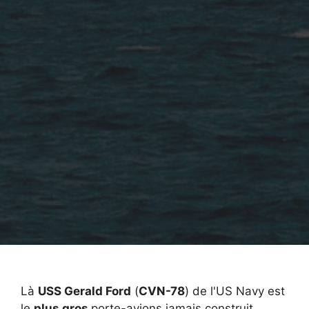
Là
USS Gerald Ford
(
CVN-78
) de l'US Navy est
le
plus gros
porte-avions jamais construit.