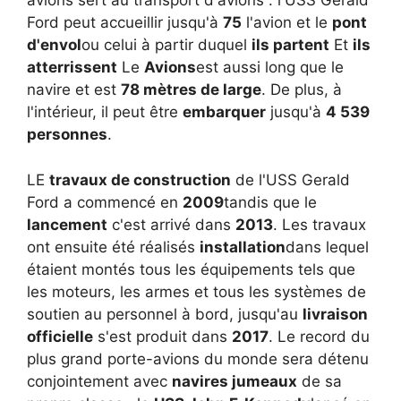
avions sert au transport d'avions : l'USS Gerald
Ford peut accueillir jusqu'à
75
l'avion et le
pont
d'envol
ou celui à partir duquel
ils partent
Et
ils
atterrissent
Le
Avions
est aussi long que le
navire et est
78 mètres de large
. De plus, à
l'intérieur, il peut être
embarquer
jusqu'à
4 539
personnes
.
LE
travaux de construction
de l'USS Gerald
Ford a commencé en
2009
tandis que le
lancement
c'est arrivé dans
2013
. Les travaux
ont ensuite été réalisés
installation
dans lequel
étaient montés tous les équipements tels que
les moteurs, les armes et tous les systèmes de
soutien au personnel à bord, jusqu'au
livraison
officielle
s'est produit dans
2017
. Le record du
plus grand porte-avions du monde sera détenu
conjointement avec
navires jumeaux
de sa