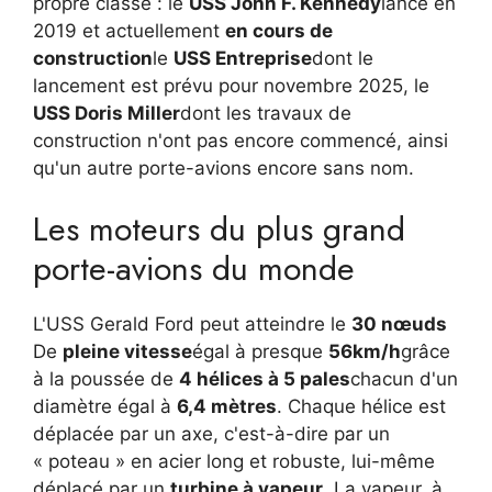
propre classe : le
USS John F. Kennedy
lancé en
2019 et actuellement
en cours de
construction
le
USS Entreprise
dont le
lancement est prévu pour novembre 2025, le
USS Doris Miller
dont les travaux de
construction n'ont pas encore commencé, ainsi
qu'un autre porte-avions encore sans nom.
Les moteurs du plus grand
porte-avions du monde
L'USS Gerald Ford peut atteindre le
30 nœuds
De
pleine vitesse
égal à presque
56km/h
grâce
à la poussée de
4 hélices à 5 pales
chacun d'un
diamètre égal à
6,4 mètres
. Chaque hélice est
déplacée par un axe, c'est-à-dire par un
« poteau » en acier long et robuste, lui-même
déplacé par un
turbine à vapeur
. La vapeur, à